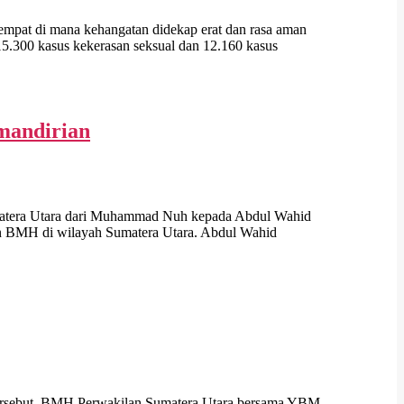
at di mana kehangatan didekap erat dan rasa aman
5.300 kasus kekerasan seksual dan 12.160 kasus
mandirian
matera Utara dari Muhammad Nuh kepada Abdul Wahid
an BMH di wilayah Sumatera Utara. Abdul Wahid
ersebut, BMH Perwakilan Sumatera Utara bersama YBM