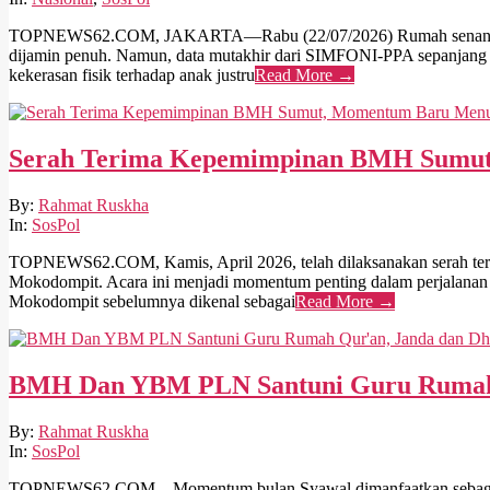
22
TOPNEWS62.COM, JAKARTA—Rabu (22/07/2026) Rumah senantiasa dir
dijamin penuh. Namun, data mutakhir dari SIMFONI-PPA sepanjang t
kekerasan fisik terhadap anak justru
Read More →
Serah Terima Kepemimpinan BMH Sumut,
2026-
By:
Rahmat Ruskha
04-
In:
SosPol
28
TOPNEWS62.COM, Kamis, April 2026, telah dilaksanakan serah te
Mokodompit. Acara ini menjadi momentum penting dalam perjalanan 
Mokodompit sebelumnya dikenal sebagai
Read More →
BMH Dan YBM PLN Santuni Guru Rumah 
2026-
By:
Rahmat Ruskha
04-
In:
SosPol
06
TOPNEWS62.COM – Momentum bulan Syawal dimanfaatkan sebagai aj