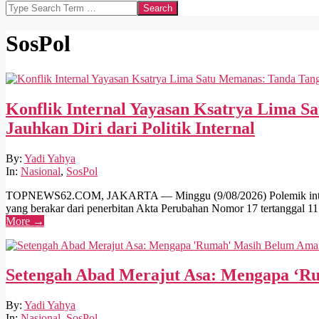
Search
SosPol
Konflik Internal Yayasan Ksatrya Lima S
Jauhkan Diri dari Politik Internal
2026-
By:
Yadi Yahya
08-
In:
Nasional
,
SosPol
09
TOPNEWS62.COM, JAKARTA — Minggu (9/08/2026) Polemik internal 
yang berakar dari penerbitan Akta Perubahan Nomor 17 tertanggal 11
More →
Setengah Abad Merajut Asa: Mengapa ‘R
2026-
By:
Yadi Yahya
07-
In:
Nasional
,
SosPol