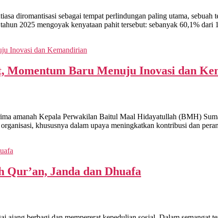
omantisasi sebagai tempat perlindungan paling utama, sebuah temp
ahun 2025 mengoyak kenyataan pahit tersebut: sebanyak 60,1% dari 1
 Momentum Baru Menuju Inovasi dan Ke
rima amanah Kepala Perwakilan Baitul Maal Hidayatullah (BMH) Su
organisasi, khususnya dalam upaya meningkatkan kontribusi dan per
Qur’an, Janda dan Dhuafa
ang berbagi dan mempererat kepedulian sosial. Dalam semangat t