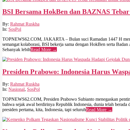
BSI Bersama HokBen dan BAZNAS Tebar 
2026-
By:
Rahmat Ruskha
03-
In:
SosPol
02
TOPNEWS62.COM, JAKARTA – Bulan suci Ramadan 1447 H menjadi m
semangat kolaborasi, BSI bekerja sama dengan HokBen serta Badan
Sebanyak lebih
Read More →
Presiden Prabowo: Indonesia Harus Waspa
2026-
By:
Rahmat Ruskha
02-
In:
Nasional
,
SosPol
03
TOPNEWS62.COM, Presiden Prabowo Subianto menegaskan pentingny
bahwa sejak awal berdirinya Republik Indonesia, dunia telah berada
presiden pertama, kita, Indonesia, tapi seluruh
Read More →