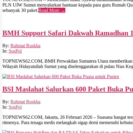
PLN UIW Sumut menyalurkan bantuan kepada para guru Rumah Qur’an,
sebanyak 30 paket.
Read More →
BMH Support Safari Dakwah Ramadhan 14
2026-
By:
Rahmat Ruskha
03-
In:
SosPol
06
TOPNEWS62.COM, BMH Perwakilan Sumatera Utara memberikan sup
Wilayah Hidayatullah Sumut yang diselenggarakan di pulau Nias Ke
BSI Maslahat Salurkan 600 Paket Buka Pu
2026-
By:
Rahmat Ruskha
03-
In:
SosPol
03
TOPNEWS62.COM, Jakarta, 26 Februari 2026 – Suasana hangat terasa 
ritmenya. Para tenaga medis melangkah sigap demi memenuhi kebutuha