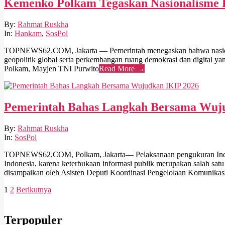
Kemenko Polkam Tegaskan Nasionalisme Ku
2026-
By:
Rahmat Ruskha
02-
In:
Hankam
,
SosPol
03
TOPNEWS62.COM, Jakarta — Pemerintah menegaskan bahwa nasionalis
geopolitik global serta perkembangan ruang demokrasi dan digital
Polkam, Mayjen TNI Purwito
Read More →
Pemerintah Bahas Langkah Bersama Wuj
2026-
By:
Rahmat Ruskha
02-
In:
SosPol
01
TOPNEWS62.COM, Polkam, Jakarta— Pelaksanaan pengukuran Indeks K
Indonesia, karena keterbukaan informasi publik merupakan salah sat
disampaikan oleh Asisten Deputi Koordinasi Pengelolaan Komunikas
Paginasi
1
2
Berikutnya
pos
Terpopuler