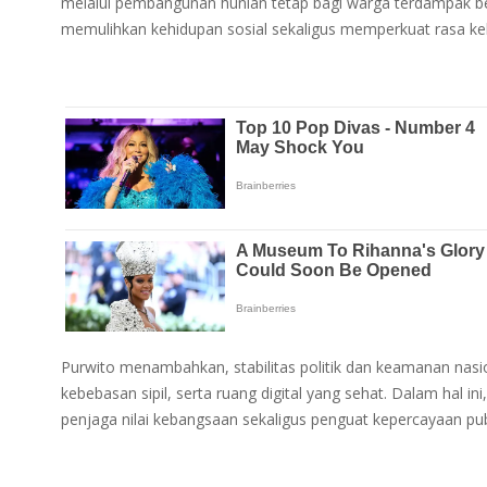
melalui pembangunan hunian tetap bagi warga terdampak be
memulihkan kehidupan sosial sekaligus memperkuat rasa k
Purwito menambahkan, stabilitas politik dan keamanan nasio
kebebasan sipil, serta ruang digital yang sehat. Dalam hal i
penjaga nilai kebangsaan sekaligus penguat kepercayaan pub