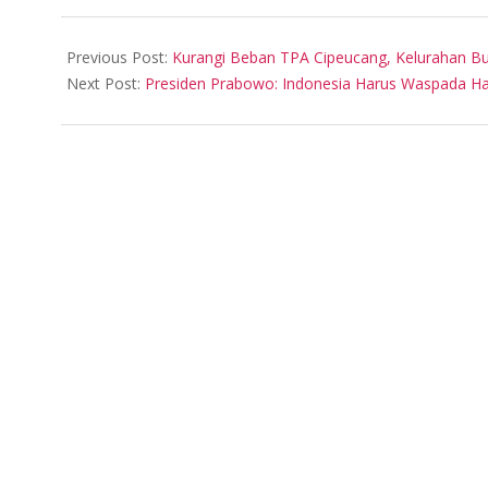
2026-
02-
Previous Post:
Kurangi Beban TPA Cipeucang, Kelurahan Bu
03
Next Post:
Presiden Prabowo: Indonesia Harus Waspada Had