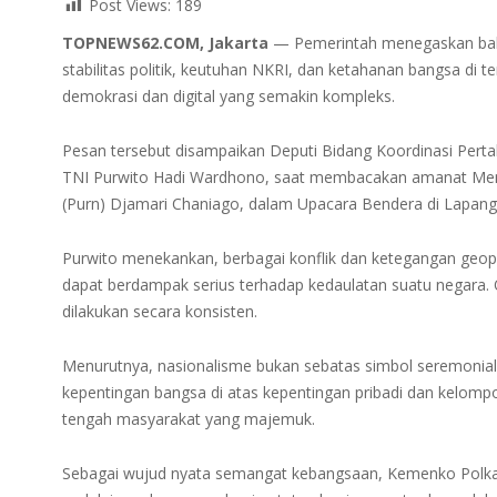
Post Views:
189
TOPNEWS62.COM, Jakarta
— Pemerintah menegaskan bahw
stabilitas politik, keutuhan NKRI, dan ketahanan bangsa di 
demokrasi dan digital yang semakin kompleks.
Pesan tersebut disampaikan Deputi Bidang Koordinasi Pe
TNI Purwito Hadi Wardhono, saat membacakan amanat Mente
(Purn) Djamari Chaniago, dalam Upacara Bendera di Lapan
Purwito menekankan, berbagai konflik dan ketegangan geop
dapat berdampak serius terhadap kedaulatan suatu negara. O
dilakukan secara konsisten.
Menurutnya, nasionalisme bukan sebatas simbol seremonial
kepentingan bangsa di atas kepentingan pribadi dan kelompok.
tengah masyarakat yang majemuk.
Sebagai wujud nyata semangat kebangsaan, Kemenko Polka