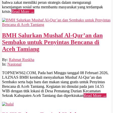
bahwa zakat memiliki peran strategis dalam mengurangi
kesenjangan sosial serta membantu masyarakat yang terdampak
krisis.
Read More →
BMH Salurkan Mushaf Al-Qur’an dan
Sembako untuk Penyintas Bencana di
Aceh Tamiang
2026-
By:
Rahmat Ruskha
02-
In:
Nasional
12
TOPNEWS62.COM, Pada hari Minggu tanggal 08 Februari 2026,
LAZNAS BMH kembali menyalurkan Mushaf Al-Qur’an dan
Sembako serta baju baru dan makan siang gratis untuk Penyintas
Bencana di Aceh Tamiang. Kegiatan ini dimulai pada jam 14.55
WIB dengan titik lokasi di Desa Pematang Durian Kecamatan
Sekrak Kabupaten Aceh Tamiang dan diperkirakan
Read More →