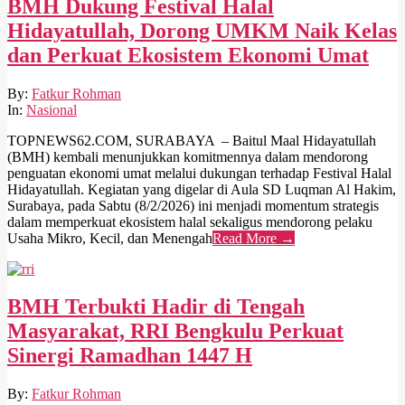
BMH Dukung Festival Halal
Hidayatullah, Dorong UMKM Naik Kelas
dan Perkuat Ekosistem Ekonomi Umat
2026-
By:
Fatkur Rohman
02-
In:
Nasional
10
TOPNEWS62.COM, SURABAYA – Baitul Maal Hidayatullah
(BMH) kembali menunjukkan komitmennya dalam mendorong
penguatan ekonomi umat melalui dukungan terhadap Festival Halal
Hidayatullah. Kegiatan yang digelar di Aula SD Luqman Al Hakim,
Surabaya, pada Sabtu (8/2/2026) ini menjadi momentum strategis
dalam memperkuat ekosistem halal sekaligus mendorong pelaku
Usaha Mikro, Kecil, dan Menengah
Read More →
BMH Terbukti Hadir di Tengah
Masyarakat, RRI Bengkulu Perkuat
Sinergi Ramadhan 1447 H
2026-
By:
Fatkur Rohman