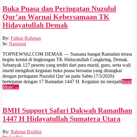
Buka Puasa dan Peringatan Nuzulul
Qur’an Warnai Kebersamaan TK
Hidayatullah Demak
2026-
By:
Fatkur Rohman
03-
In:
Nasional
09
TOPNEWS62.COM DEMAK — Suasana hangat Ramadan terasa
begitu kental di lingkungan TK Hidayatullah Cangkring, Demak.
Sebanyak 127 peserta yang terdiri dari para murid, guru, serta wali
murid mengikuti kegiatan buka puasa bersama yang dirangkai
dengan peringatan Nuzulul Qur’an pada Sabtu (7/3/2026)
bertepatan dengan 17 Ramadan 1447 H. Kegiatan ini menjadi
Read
More →
BMH Support Safari Dakwah Ramadhan
1447 H Hidayatullah Sumatera Utara
2026-
By:
Rahmat Ruskha
03-