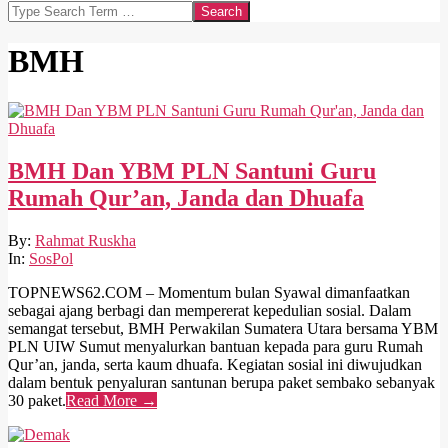
Search
BMH
BMH Dan YBM PLN Santuni Guru
Rumah Qur’an, Janda dan Dhuafa
2026-
By:
Rahmat Ruskha
04-
In:
SosPol
06
TOPNEWS62.COM – Momentum bulan Syawal dimanfaatkan
sebagai ajang berbagi dan mempererat kepedulian sosial. Dalam
semangat tersebut, BMH Perwakilan Sumatera Utara bersama YBM
PLN UIW Sumut menyalurkan bantuan kepada para guru Rumah
Qur’an, janda, serta kaum dhuafa. Kegiatan sosial ini diwujudkan
dalam bentuk penyaluran santunan berupa paket sembako sebanyak
30 paket.
Read More →