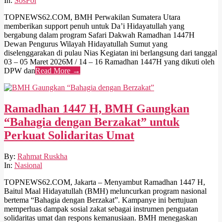
In:
SosPol
06
TOPNEWS62.COM, BMH Perwakilan Sumatera Utara
memberikan support penuh untuk Da’i Hidayatullah yang
bergabung dalam program Safari Dakwah Ramadhan 1447H
Dewan Pengurus Wilayah Hidayatullah Sumut yang
diselenggarakan di pulau Nias Kegiatan ini berlangsung dari tanggal
03 – 05 Maret 2026M / 14 – 16 Ramadhan 1447H yang dikuti oleh
DPW dan
Read More →
Ramadhan 1447 H, BMH Gaungkan
“Bahagia dengan Berzakat” untuk
Perkuat Solidaritas Umat
2026-
By:
Rahmat Ruskha
02-
In:
Nasional
18
TOPNEWS62.COM, Jakarta – Menyambut Ramadhan 1447 H,
Baitul Maal Hidayatullah (BMH) meluncurkan program nasional
bertema “Bahagia dengan Berzakat”. Kampanye ini bertujuan
memperluas dampak sosial zakat sebagai instrumen penguatan
solidaritas umat dan respons kemanusiaan. BMH menegaskan