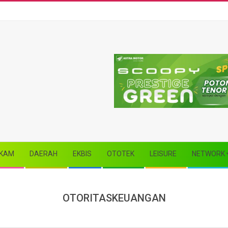
KAM
DAERAH
EKBIS
OTOTEK
LEISURE
NETWORK
OTORITASKEUANGAN