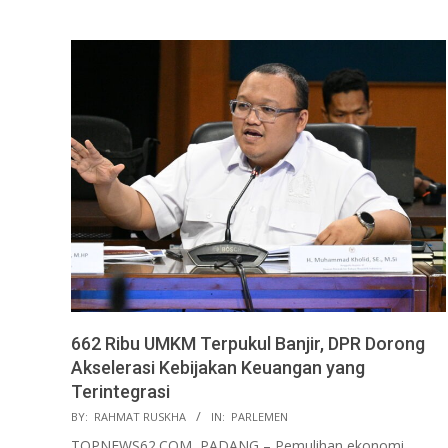
662 Ribu UMKM Terpukul Banjir, DPR Dorong
Akselerasi Kebijakan Keuangan yang
Terintegrasi
2026-
BY:
RAHMAT RUSKHA
IN:
PARLEMEN
02-
TOPNEWS62.COM, PADANG – Pemulihan ekonomi