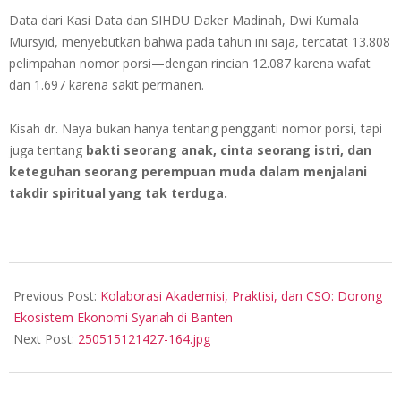
Data dari Kasi Data dan SIHDU Daker Madinah, Dwi Kumala
Mursyid, menyebutkan bahwa pada tahun ini saja, tercatat 13.808
pelimpahan nomor porsi—dengan rincian 12.087 karena wafat
dan 1.697 karena sakit permanen.
Kisah dr. Naya bukan hanya tentang pengganti nomor porsi, tapi
juga tentang
bakti seorang anak, cinta seorang istri, dan
keteguhan seorang perempuan muda dalam menjalani
takdir spiritual yang tak terduga.
2025-
05-
Previous Post:
Kolaborasi Akademisi, Praktisi, dan CSO: Dorong
15
Ekosistem Ekonomi Syariah di Banten
Next Post:
250515121427-164.jpg