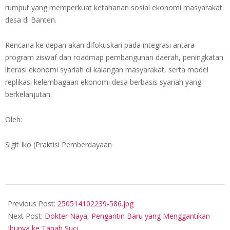
rumput yang memperkuat ketahanan sosial ekonomi masyarakat
desa di Banten.
Rencana ke depan akan difokuskan pada integrasi antara
program ziswaf dan roadmap pembangunan daerah, peningkatan
literasi ekonomi syariah di kalangan masyarakat, serta model
replikasi kelembagaan ekonomi desa berbasis syariah yang
berkelanjutan.
Oleh:
Sigit Iko (Praktisi Pemberdayaan
2025-
05-
Previous Post:
250514102239-586.jpg
14
Next Post:
Dokter Naya, Pengantin Baru yang Menggantikan
Ibunya ke Tanah Suci