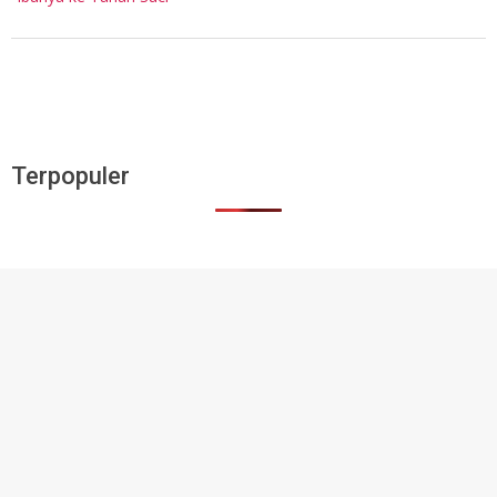
Terpopuler
Redaksi
|
Kontak
|
Iklan
|
Privacy Policy
|
Disclaimer
|
Media Cyber Policy
|
Media Partner