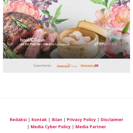
Redaksi
|
Kontak
|
Iklan
|
Privacy Policy
|
Disclaimer
|
Media Cyber Policy
|
Media Partner