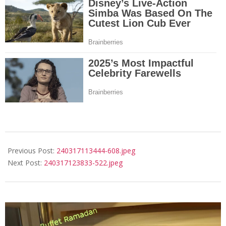
2024-
03-
Previous Post:
240317113444-608.jpeg
17
Next Post:
240317123833-522.jpeg