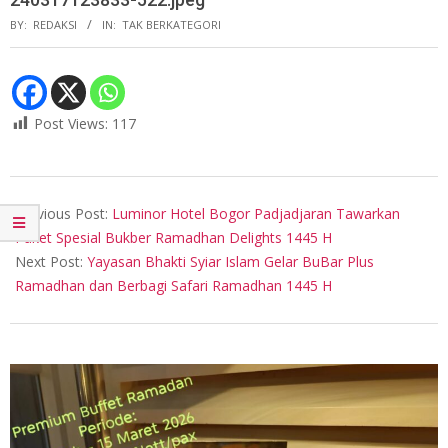
BY:
REDAKSI
IN:
TAK BERKATEGORI
Post Views:
117
2024-
03-
Previous Post:
Luminor Hotel Bogor Padjadjaran Tawarkan
17
Paket Spesial Bukber Ramadhan Delights 1445 H
Next Post:
Yayasan Bhakti Syiar Islam Gelar BuBar Plus
Ramadhan dan Berbagi Safari Ramadhan 1445 H