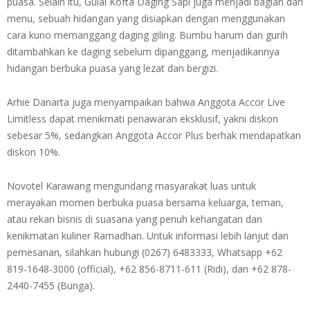
puasa. Selain itu, Gulai Kofta Daging Sapi juga menjadi bagian dari
menu, sebuah hidangan yang disiapkan dengan menggunakan
cara kuno memanggang daging giling. Bumbu harum dan gurih
ditambahkan ke daging sebelum dipanggang, menjadikannya
hidangan berbuka puasa yang lezat dan bergizi.
Arhie Danarta juga menyampaikan bahwa Anggota Accor Live
Limitless dapat menikmati penawaran eksklusif, yakni diskon
sebesar 5%, sedangkan Anggota Accor Plus berhak mendapatkan
diskon 10%.
Novotel Karawang mengundang masyarakat luas untuk
merayakan momen berbuka puasa bersama keluarga, teman,
atau rekan bisnis di suasana yang penuh kehangatan dan
kenikmatan kuliner Ramadhan. Untuk informasi lebih lanjut dan
pemesanan, silahkan hubungi (0267) 6483333, Whatsapp +62
819-1648-3000 (official), +62 856-8711-611 (Ridi), dan +62 878-
2440-7455 (Bunga).