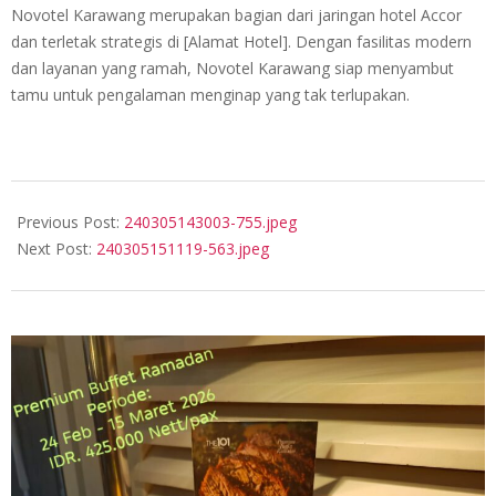
Novotel Karawang merupakan bagian dari jaringan hotel Accor
dan terletak strategis di [Alamat Hotel]. Dengan fasilitas modern
dan layanan yang ramah, Novotel Karawang siap menyambut
tamu untuk pengalaman menginap yang tak terlupakan.
2024-
03-
Previous Post:
240305143003-755.jpeg
05
Next Post:
240305151119-563.jpeg