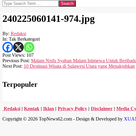
Search
240225060141-974.jpg
By:
Redaksi
In:
Tak Berkategori
Post Views:
107
2024-
Previous Post:
Malam Nisfu Syaban Malam Istimewa Untuk Beribad
02-
Next Post:
10 Destinasi Wisata di Sulawesi Utara yang Menakjubkan
25
Terpopuler
Redaksi
|
Kontak
|
Iklan
|
Privacy Policy
|
Disclaimer
|
Media Cy
Copyright © 2026 TopNews62.com - Design & Developed by
XUA