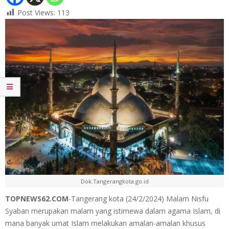
Post Views:
113
Dok.Tangerangkota.go.id
TOPNEWS62.COM
-Tangerang kota (24/2/2024) Malam Nisfu
Syaban merupakan malam yang istimewa dalam agama Islam, di
mana banyak umat Islam melakukan amalan-amalan khusus