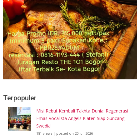
Terpopuler
Misi Rebut Kembali Takhta Dunia: Regenerasi
Emas Vocalista Angels Klaten Siap Guncang
Swedia!
181 views
|
posted on 20 Juli 2026