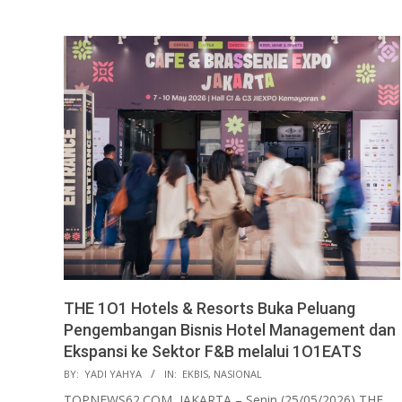
THE 1O1 Hotels & Resorts Buka Peluang
Pengembangan Bisnis Hotel Management dan
Ekspansi ke Sektor F&B melalui 1O1EATS
2026-
BY:
YADI YAHYA
IN:
EKBIS
,
NASIONAL
05-
TOPNEWS62.COM, JAKARTA – Senin (25/05/2026) THE