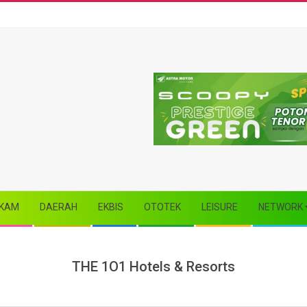
KAM
DAERAH
EKBIS
OTOTEK
LEISURE
NETWORK
THE 1O1 Hotels & Resorts