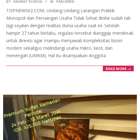
2026-
BY:
RAHMAT RUSKHA
IN:
PARLEMEN
02-
TOPNEWS62.COM, Undang-Undang Larangan Praktik
03
Monopoli dan Persaingan Usaha Tidak Sehat dinilai sudah tak
lagi sejalan dengan realitas dunia usaha saat ini. Setelah
hampir 27 tahun berlaku, regulasi tersebut dianggap mendesak
untuk direvisi agar mampu menjawab kompleksitas bisnis
modern sekaligus melindungi usaha mikro, kecil, dan
menengah (UMKM). Hal itu disampaikan Anggota
READ MORE →