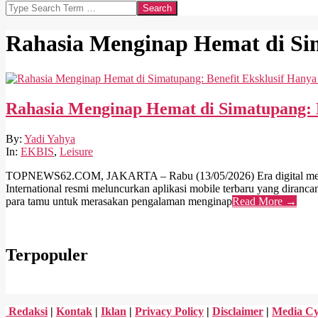
Search
Rahasia Menginap Hemat di S
Rahasia Menginap Hemat di Simatupang: B
2026-
By:
Yadi Yahya
05-
In:
EKBIS
,
Leisure
13
TOPNEWS62.COM, JAKARTA – Rabu (13/05/2026) Era digital menuntut 
International resmi meluncurkan aplikasi mobile terbaru yang diranca
para tamu untuk merasakan pengalaman menginap
Read More →
Terpopuler
Redaksi
|
Kontak
|
Iklan
|
Privacy Policy
|
Disclaimer
|
Media Cy