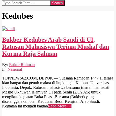
Search
Kedubes
Bukber Kedubes Arab Saudi di UI,
Ratusan Mahasiswa Terima Mushaf dan
Kurma Raja Salman
2026-
By:
Fatkur Rohman
03-
In:
Nasional
03
TOPNEWS62.COM, DEPOK — Suasana Ramadan 1447 H terasa
kian hangat dan penuh makna di lingkungan Kampus Universitas
Indonesia, Depok. Ratusan mahasiswa bersama jamaah memadati
Masjid Ukhuwah Islamiyah UI pada Senin (2/3/2026) untuk
mengikuti kegiatan Buka Puasa Bersama (Bukber) yang
diselenggarakan oleh Kedutaan Besar Kerajaan Arab Saudi.
Kegiatan ini menjadi bagian
Read More →