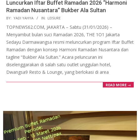
Luncurkan Iftar Buffet Ramadan 2026 “Harmoni
Ramadan Nusantara” Bukber Ala Sultan
2026-
BY:
YADI YAHYA
IN:
LEISURE
01-
TOPNEWS62.COM, JAKARTA – Sabtu (31/01/2026) –
31
Menyambut bulan suci Ramadan 2026, THE 1O1 Jakarta
Sedayu Darmawangsa resmi meluncurkan program Iftar Buffet
Ramadan dengan konsep Harmoni Ramadan Nusantara dan
tagline “Bukber Ala Sultan.” Acara peluncuran ini
diselenggarakan di salah satu outlet unggulan hotel,
Dwangsa9 Resto & Lounge, yang berlokasi di area
READ MORE →