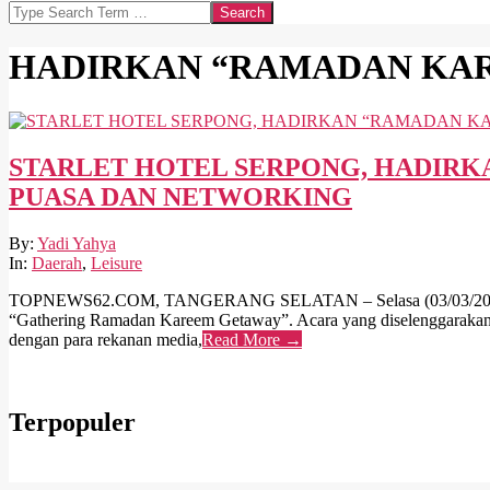
Search
HADIRKAN “RAMADAN KA
STARLET HOTEL SERPONG, HADIR
PUASA DAN NETWORKING
2026-
By:
Yadi Yahya
03-
In:
Daerah
,
Leisure
03
TOPNEWS62.COM, TANGERANG SELATAN – Selasa (03/03/2026) Bulan
“Gathering Ramadan Kareem Getaway”. Acara yang diselenggarakan p
dengan para rekanan media,
Read More →
Terpopuler