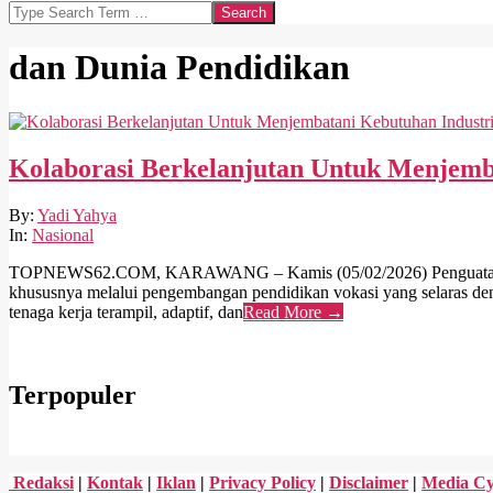
Search
dan Dunia Pendidikan
Kolaborasi Berkelanjutan Untuk Menjemb
2026-
By:
Yadi Yahya
02-
In:
Nasional
05
TOPNEWS62.COM, KARAWANG – Kamis (05/02/2026) Penguatan kuali
khususnya melalui pengembangan pendidikan vokasi yang selaras de
tenaga kerja terampil, adaptif, dan
Read More →
Terpopuler
Redaksi
|
Kontak
|
Iklan
|
Privacy Policy
|
Disclaimer
|
Media Cy