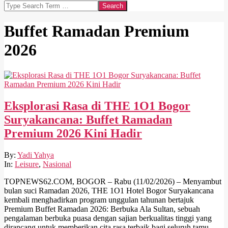
Search
Buffet Ramadan Premium
2026
Eksplorasi Rasa di THE 1O1 Bogor
Suryakancana: Buffet Ramadan
Premium 2026 Kini Hadir
2026-
By:
Yadi Yahya
02-
In:
Leisure
,
Nasional
11
TOPNEWS62.COM, BOGOR – Rabu (11/02/2026) – Menyambut
bulan suci Ramadan 2026, THE 1O1 Hotel Bogor Suryakancana
kembali menghadirkan program unggulan tahunan bertajuk
Premium Buffet Ramadan 2026: Berbuka Ala Sultan, sebuah
pengalaman berbuka puasa dengan sajian berkualitas tinggi yang
dirancang untuk memberikan cita rasa terbaik bagi seluruh tamu.