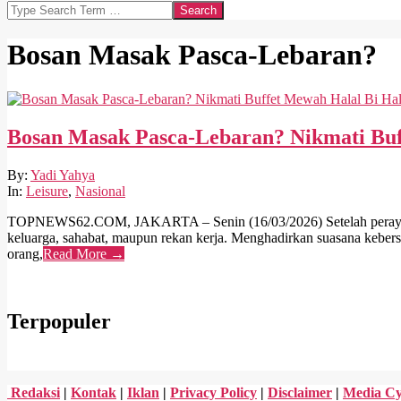
Search
Bosan Masak Pasca-Lebaran?
Bosan Masak Pasca-Lebaran? Nikmati Buf
2026-
By:
Yadi Yahya
03-
In:
Leisure
,
Nasional
16
TOPNEWS62.COM, JAKARTA – Senin (16/03/2026) Setelah perayaan Ha
keluarga, sahabat, maupun rekan kerja. Menghadirkan suasana keber
orang,
Read More →
Terpopuler
Redaksi
|
Kontak
|
Iklan
|
Privacy Policy
|
Disclaimer
|
Media Cy