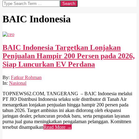
Search
BAIC Indonesia
BAIC Indonesia Targetkan Lonjakan
Penjualan Hampir 200 Persen pada 2026,
Siap Luncurkan EV Perdana
2026-
By:
Fatkur Rohman
03-
In:
Nasional
06
TOPNEWS62.COM, TANGERANG – BAIC Indonesia melalui
PT JIO Distribusi Indonesia selaku sole distributor di Tanah Air
menargetkan lonjakan penjualan hingga hampir 200 persen pada
tahun 2026. Target ambisius ini akan didorong oleh ekspansi
jaringan dealer, peluncuran produk baru, serta penguatan layanan
purna jual guna meningkatkan pengalaman pelanggan. Komitmen
tersebut disampaikan
Read More →