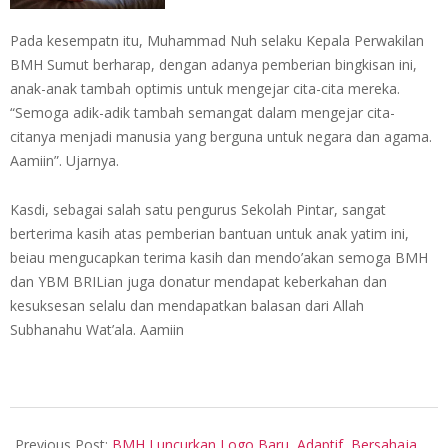
Pada kesempatn itu, Muhammad Nuh selaku Kepala Perwakilan
BMH Sumut berharap, dengan adanya pemberian bingkisan ini,
anak-anak tambah optimis untuk mengejar cita-cita mereka.
“Semoga adik-adik tambah semangat dalam mengejar cita-
citanya menjadi manusia yang berguna untuk negara dan agama.
Aamiin”. Ujarnya.
Kasdi, sebagai salah satu pengurus Sekolah Pintar, sangat
berterima kasih atas pemberian bantuan untuk anak yatim ini,
beiau mengucapkan terima kasih dan mendo’akan semoga BMH
dan YBM BRILian juga donatur mendapat keberkahan dan
kesuksesan selalu dan mendapatkan balasan dari Allah
Subhanahu Wat’ala. Aamiin
2025-
08-
Previous Post:
BMH Luncurkan Logo Baru, Adaptif, Bersahaja