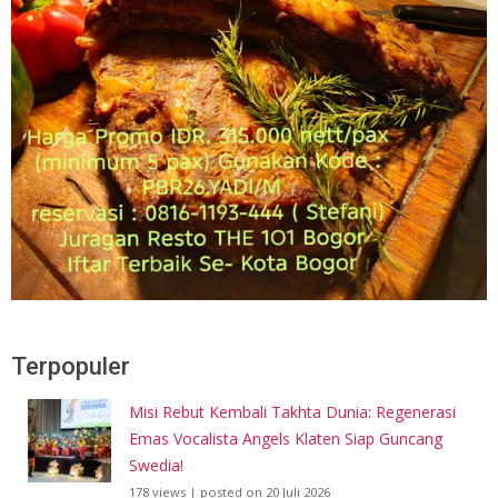
Terpopuler
Misi Rebut Kembali Takhta Dunia: Regenerasi
Emas Vocalista Angels Klaten Siap Guncang
Swedia!
178 views
|
posted on 20 Juli 2026