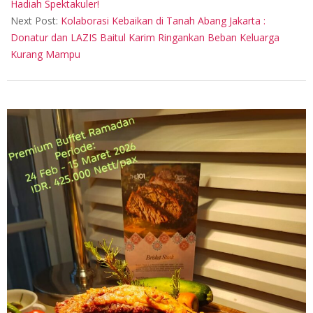
Hadiah Spektakuler!
Next Post:
Kolaborasi Kebaikan di Tanah Abang Jakarta :
Donatur dan LAZIS Baitul Karim Ringankan Beban Keluarga
Kurang Mampu