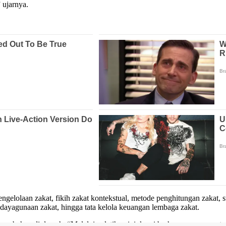
 ujarnya.
gelolaan zakat, fikih zakat kontekstual, metode penghitungan zakat, st
dayagunaan zakat, hingga tata kelola keuangan lembaga zakat.
perubahan di daerah. “Melalui pelatihan ini, kami berharap para pese