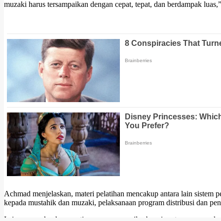
muzaki harus tersampaikan dengan cepat, tepat, dan berdampak luas,”
Achmad menjelaskan, materi pelatihan mencakup antara lain sistem pen
kepada mustahik dan muzaki, pelaksanaan program distribusi dan pen
Ia juga menekankan pentingnya peran amil sebagai motor penggerak 