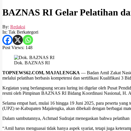
BAZNAS RI Gelar Pelatihan dan
By:
Redaksi
In:
Tak Berkategori
Post Views:
148
Dok. BAZNAS RI
TOPNEWS62.COM, MAJALENGKA
— Badan Amil Zakat Nasio
melalui pelatihan berbasis kompetensi dan sertifikasi Kualifikasi 3 
Kegiatan yang berlangsung secara luring ini digelar oleh Pusat Pend
resmi oleh Pimpinan BAZNAS RI Bidang Koordinasi Nasional, H. A
Selama empat hari, mulai 16 hingga 19 Juni 2025, para peserta yan
(UPZ) se-Kabupaten Majalengka, akan dibekali dengan berbagai mater
Dalam sambutannya, Achmad Sudrajat menegaskan bahwa pelatihan in
“Amil harus menguasai tidak hanya aspek syariat, tetapi juga keteramp