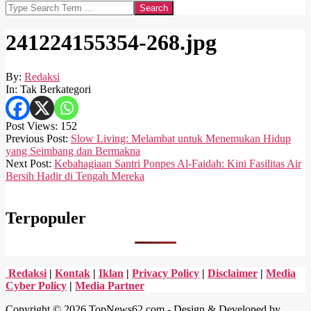
Search
241224155354-268.jpg
By:
Redaksi
In:
Tak Berkategori
Post Views:
152
2024-
Previous Post:
Slow Living: Melambat untuk Menemukan Hidup
12-
yang Seimbang dan Bermakna
24
Next Post:
Kebahagiaan Santri Ponpes Al-Faidah: Kini Fasilitas Air
Bersih Hadir di Tengah Mereka
Terpopuler
Redaksi
|
Kontak
|
Iklan
|
Privacy Policy
|
Disclaimer
|
Media
Cyber Policy
|
Media Partner
Copyright © 2026 TopNews62.com - Design & Developed by