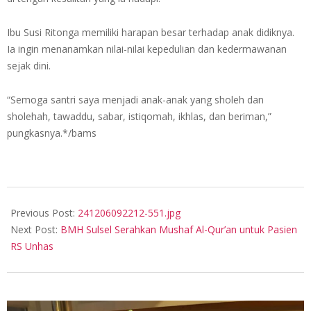
Ibu Susi Ritonga memiliki harapan besar terhadap anak didiknya.
Ia ingin menanamkan nilai-nilai kepedulian dan kedermawanan
sejak dini.
“Semoga santri saya menjadi anak-anak yang sholeh dan
sholehah, tawaddu, sabar, istiqomah, ikhlas, dan beriman,”
pungkasnya.*/bams
2024-
12-
Previous Post:
241206092212-551.jpg
06
Next Post:
BMH Sulsel Serahkan Mushaf Al-Qur’an untuk Pasien
RS Unhas