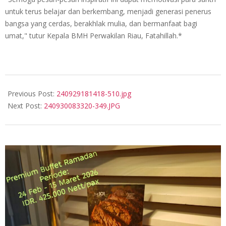
untuk terus belajar dan berkembang, menjadi generasi penerus
bangsa yang cerdas, berakhlak mulia, dan bermanfaat bagi
umat," tutur Kepala BMH Perwakilan Riau, Fatahillah.*
2024-
09-
Previous Post:
240929181418-510.jpg
29
Next Post:
240930083320-349.JPG