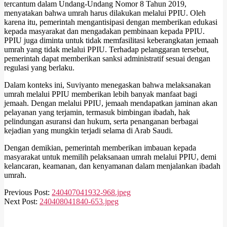
tercantum dalam Undang-Undang Nomor 8 Tahun 2019,
menyatakan bahwa umrah harus dilakukan melalui PPIU. Oleh
karena itu, pemerintah mengantisipasi dengan memberikan edukasi
kepada masyarakat dan mengadakan pembinaan kepada PPIU.
PPIU juga diminta untuk tidak memfasilitasi keberangkatan jemaah
umrah yang tidak melalui PPIU. Terhadap pelanggaran tersebut,
pemerintah dapat memberikan sanksi administratif sesuai dengan
regulasi yang berlaku.
Dalam konteks ini, Suviyanto menegaskan bahwa melaksanakan
umrah melalui PPIU memberikan lebih banyak manfaat bagi
jemaah. Dengan melalui PPIU, jemaah mendapatkan jaminan akan
pelayanan yang terjamin, termasuk bimbingan ibadah, hak
pelindungan asuransi dan hukum, serta penanganan berbagai
kejadian yang mungkin terjadi selama di Arab Saudi.
Dengan demikian, pemerintah memberikan imbauan kepada
masyarakat untuk memilih pelaksanaan umrah melalui PPIU, demi
kelancaran, keamanan, dan kenyamanan dalam menjalankan ibadah
umrah.
2024-
Previous Post:
240407041932-968.jpeg
04-
Next Post:
240408041840-653.jpeg
07