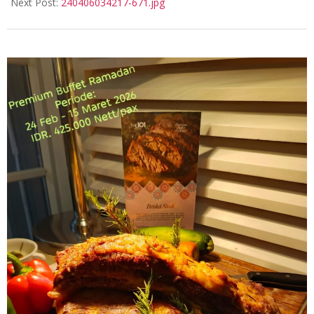
05
Next Post:
240406034217-671.jpg