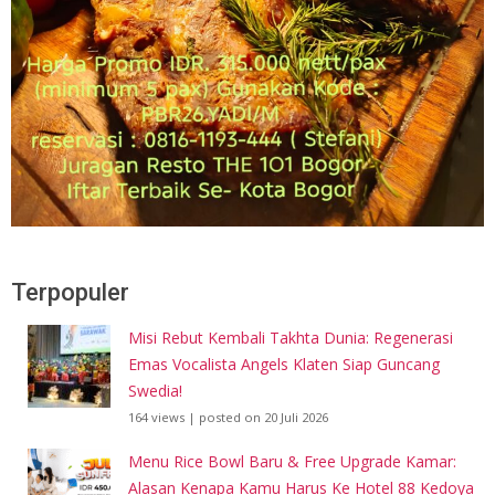
Terpopuler
Misi Rebut Kembali Takhta Dunia: Regenerasi
Emas Vocalista Angels Klaten Siap Guncang
Swedia!
164 views
|
posted on 20 Juli 2026
Menu Rice Bowl Baru & Free Upgrade Kamar:
Alasan Kenapa Kamu Harus Ke Hotel 88 Kedoya