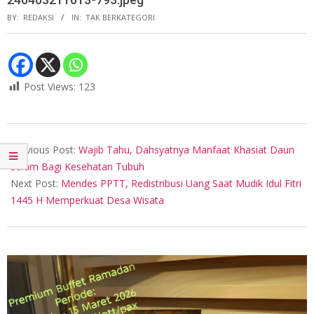
BY:
REDAKSI
IN:
TAK BERKATEGORI
Post Views:
123
2024-
04-
Previous Post:
Wajib Tahu, Dahsyatnya Manfaat Khasiat Daun
03
Salam Bagi Kesehatan Tubuh
Next Post:
Mendes PPTT, Redistribusi Uang Saat Mudik Idul Fitri
1445 H Memperkuat Desa Wisata