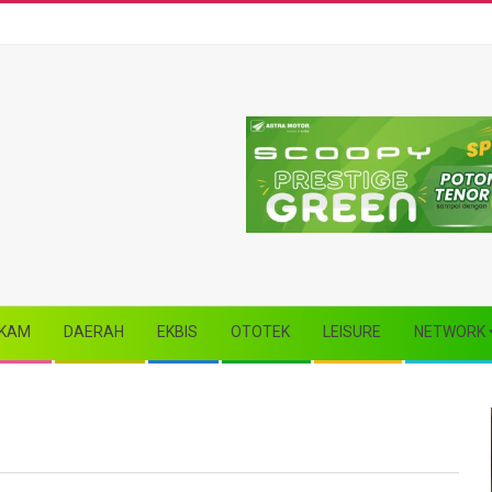
KAM
DAERAH
EKBIS
OTOTEK
LEISURE
NETWORK