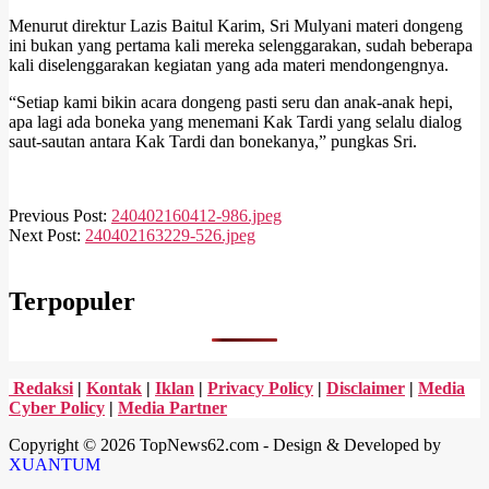
Menurut direktur Lazis Baitul Karim, Sri Mulyani materi dongeng
ini bukan yang pertama kali mereka selenggarakan, sudah beberapa
kali diselenggarakan kegiatan yang ada materi mendongengnya.
“Setiap kami bikin acara dongeng pasti seru dan anak-anak hepi,
apa lagi ada boneka yang menemani Kak Tardi yang selalu dialog
saut-sautan antara Kak Tardi dan bonekanya,” pungkas Sri.
2024-
Previous Post:
240402160412-986.jpeg
04-
Next Post:
240402163229-526.jpeg
02
Terpopuler
Redaksi
|
Kontak
|
Iklan
|
Privacy Policy
|
Disclaimer
|
Media
Cyber Policy
|
Media Partner
Copyright © 2026 TopNews62.com - Design & Developed by
XUANTUM