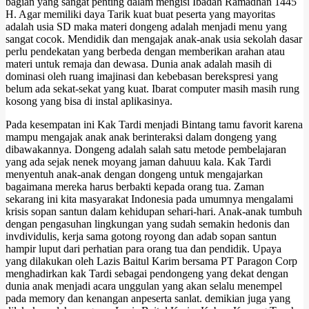
bagian yang sangat penting dalam mengisi Ibadah Ramadhan 1445
H. Agar memiliki daya Tarik kuat buat peserta yang mayoritas
adalah usia SD maka materi dongeng adalah menjadi menu yang
sangat cocok. Mendidik dan mengajak anak-anak usia sekolah dasar
perlu pendekatan yang berbeda dengan memberikan arahan atau
materi untuk remaja dan dewasa. Dunia anak adalah masih di
dominasi oleh ruang imajinasi dan kebebasan berekspresi yang
belum ada sekat-sekat yang kuat. Ibarat computer masih masih rung
kosong yang bisa di instal aplikasinya.
Pada kesempatan ini Kak Tardi menjadi Bintang tamu favorit karena
mampu mengajak anak anak berinteraksi dalam dongeng yang
dibawakannya. Dongeng adalah salah satu metode pembelajaran
yang ada sejak nenek moyang jaman dahuuu kala. Kak Tardi
menyentuh anak-anak dengan dongeng untuk mengajarkan
bagaimana mereka harus berbakti kepada orang tua. Zaman
sekarang ini kita masyarakat Indonesia pada umumnya mengalami
krisis sopan santun dalam kehidupan sehari-hari. Anak-anak tumbuh
dengan pengasuhan lingkungan yang sudah semakin hedonis dan
invdividulis, kerja sama gotong royong dan adab sopan santun
hampir luput dari perhatian para orang tua dan pendidik. Upaya
yang dilakukan oleh Lazis Baitul Karim bersama PT Paragon Corp
menghadirkan kak Tardi sebagai pendongeng yang dekat dengan
dunia anak menjadi acara unggulan yang akan selalu menempel
pada memory dan kenangan anpeserta sanlat. demikian juga yang