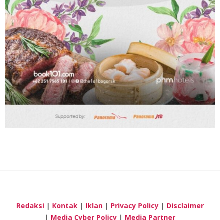
Redaksi
|
Kontak
|
Iklan
|
Privacy Policy
|
Disclaimer
|
Media Cyber Policy
|
Media Partner