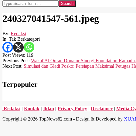
Search
240327041547-561.jpeg
By:
Redaksi
In:
Tak Berkategori
Post Views:
119
2024-
Previous Post:
Wakaf Al Quran Donatur Sinergi Foundation Ramadh
03-
Next Post:
Simulasi dan Gladi Posko: Persiapan Maksimal Petugas H
27
Terpopuler
Redaksi
|
Kontak
|
Iklan
|
Privacy Policy
|
Disclaimer
|
Media Cy
Copyright © 2026 TopNews62.com - Design & Developed by
XUA