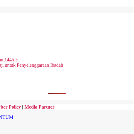
an 1445 H
aji untuk Penyelenggaraan Ibadah
ber Policy
|
Media Partner
NTUM