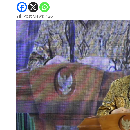
Post Views:
126