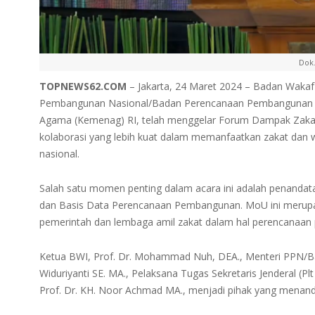
Dok.
TOPNEWS62.COM
– Jakarta, 24 Maret 2024 – Badan Waka
Pembangunan Nasional/Badan Perencanaan Pembangunan N
Agama (Kemenag) RI, telah menggelar Forum Dampak Zakat
kolaborasi yang lebih kuat dalam memanfaatkan zakat dan w
nasional.
Salah satu momen penting dalam acara ini adalah penand
dan Basis Data Perencanaan Pembangunan. MoU ini merupak
pemerintah dan lembaga amil zakat dalam hal perencanaa
Ketua BWI, Prof. Dr. Mohammad Nuh, DEA., Menteri PPN/Bap
Widuriyanti SE. MA., Pelaksana Tugas Sekretaris Jenderal (
Prof. Dr. KH. Noor Achmad MA., menjadi pihak yang menanda