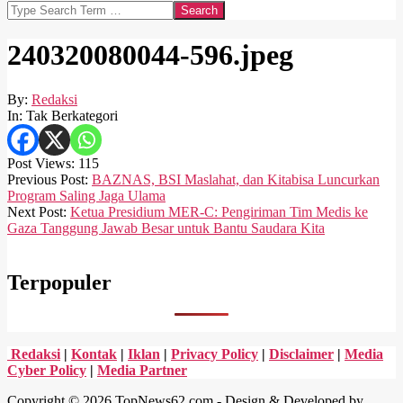
Search
240320080044-596.jpeg
By:
Redaksi
In:
Tak Berkategori
Post Views:
115
2024-
Previous Post:
BAZNAS, BSI Maslahat, dan Kitabisa Luncurkan
03-
Program Saling Jaga Ulama
20
Next Post:
Ketua Presidium MER-C: Pengiriman Tim Medis ke
Gaza Tanggung Jawab Besar untuk Bantu Saudara Kita
Terpopuler
Redaksi
|
Kontak
|
Iklan
|
Privacy Policy
|
Disclaimer
|
Media
Cyber Policy
|
Media Partner
Copyright © 2026 TopNews62.com - Design & Developed by