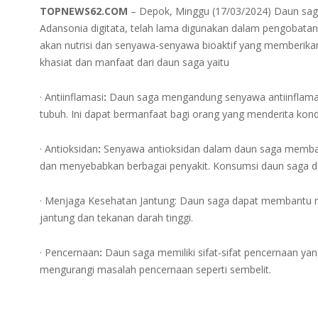
TOPNEWS62.COM
– Depok, Minggu (17/03/2024) Daun saga
Adansonia digitata, telah lama digunakan dalam pengobatan t
akan nutrisi dan senyawa-senyawa bioaktif yang memberikan
khasiat dan manfaat dari daun saga yaitu
· Antiinflamasi
:
Daun saga mengandung senyawa antiinflama
tubuh. Ini dapat bermanfaat bagi orang yang menderita kondisi
· Antioksidan
:
Senyawa antioksidan dalam daun saga membant
dan menyebabkan berbagai penyakit. Konsumsi daun saga 
· Menjaga Kesehatan Jantung: Daun saga dapat membantu m
jantung dan tekanan darah tinggi.
· Pencernaan
:
Daun saga memiliki sifat-sifat pencernaan 
mengurangi masalah pencernaan seperti sembelit.