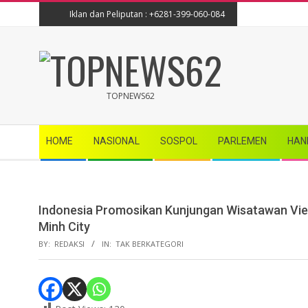
Skip
Iklan dan Peliputan : +6281-399-060-084
to
content
TOPNEWS62
TOPNEWS62
Secondary
HOME
NASIONAL
SOSPOL
PARLEMEN
HAN
Navigation
Menu
Indonesia Promosikan Kunjungan Wisatawan Viet
Minh City
BY:
REDAKSI
IN:
TAK BERKATEGORI