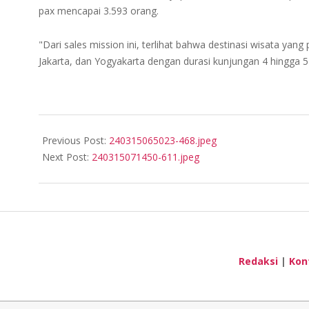
pax mencapai 3.593 orang.
"Dari sales mission ini, terlihat bahwa destinasi wisata yang
Jakarta, dan Yogyakarta dengan durasi kunjungan 4 hingga 5
2024-
03-
Previous Post:
240315065023-468.jpeg
15
Next Post:
240315071450-611.jpeg
Redaksi
|
Kon