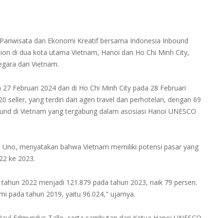
 Pariwisata dan Ekonomi Kreatif bersama Indonesia Inbound
on di dua kota utama Vietnam, Hanoi dan Ho Chi Minh City,
ara dari Vietnam.
 27 Februari 2024 dan di Ho Chi Minh City pada 28 Februari
eller, yang terdiri dari agen travel dan perhotelan, dengan 69
ound di Vietnam yang tergabung dalam asosiasi Hanoi UNESCO
n Uno, menyatakan bahwa Vietnam memiliki potensi pasar yang
022 ke 2023.
 tahun 2022 menjadi 121.879 pada tahun 2023, naik 79 persen.
 pada tahun 2019, yaitu 96.024," ujarnya.
 Paul Edmundus Tallo, serta sambutan dari Ketua Hanoi UNESCO