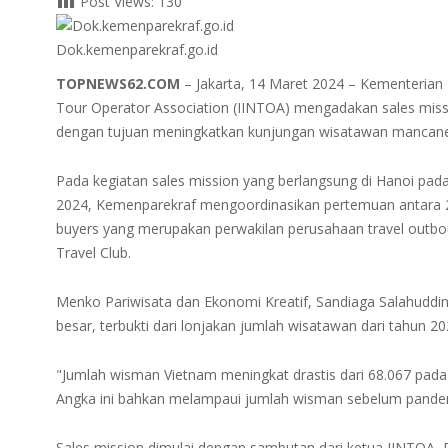
Post Views:
130
Dok.kemenparekraf.go.id
TOPNEWS62.COM
– Jakarta, 14 Maret 2024 – Kementerian
Tour Operator Association (IINTOA) mengadakan sales missi
dengan tujuan meningkatkan kunjungan wisatawan mancaneg
Pada kegiatan sales mission yang berlangsung di Hanoi pada
2024, Kemenparekraf mengoordinasikan pertemuan antara 20 s
buyers yang merupakan perwakilan perusahaan travel outb
Travel Club.
Menko Pariwisata dan Ekonomi Kreatif, Sandiaga Salahuddi
besar, terbukti dari lonjakan jumlah wisatawan dari tahun 2
"Jumlah wisman Vietnam meningkat drastis dari 68.067 pada
Angka ini bahkan melampaui jumlah wisman sebelum pandemi
Sales mission dimulai dengan sambutan dari ketua IINTOA,