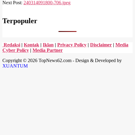
03-
Next Post:
240314091800-706.jpeg
14
Terpopuler
Redaksi
|
Kontak
|
Iklan
|
Privacy Policy
|
Disclaimer
|
Media
Cyber Policy
|
Media Partner
Copyright © 2026 TopNews62.com - Design & Developed by
XUANTUM