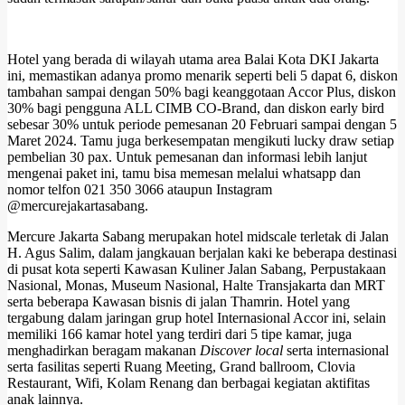
Hotel yang berada di wilayah utama area Balai Kota DKI Jakarta
ini, memastikan adanya promo menarik seperti beli 5 dapat 6, diskon
tambahan sampai dengan 50% bagi keanggotaan Accor Plus, diskon
30% bagi pengguna ALL CIMB CO-Brand, dan diskon early bird
sebesar 30% untuk periode pemesanan 20 Februari sampai dengan 5
Maret 2024. Tamu juga berkesempatan mengikuti lucky draw setiap
pembelian 30 pax. Untuk pemesanan dan informasi lebih lanjut
mengenai paket ini, tamu bisa memesan melalui whatsapp dan
nomor telfon 021 350 3066 ataupun Instagram
@mercurejakartasabang.
Mercure Jakarta Sabang merupakan hotel midscale terletak di Jalan
H. Agus Salim, dalam jangkauan berjalan kaki ke beberapa destinasi
di pusat kota seperti Kawasan Kuliner Jalan Sabang, Perpustakaan
Nasional, Monas, Museum Nasional, Halte Transjakarta dan MRT
serta beberapa Kawasan bisnis di jalan Thamrin. Hotel yang
tergabung dalam jaringan grup hotel Internasional Accor ini, selain
memiliki 166 kamar hotel yang terdiri dari 5 tipe kamar, juga
menghadirkan beragam makanan
Discover local
serta internasional
serta fasilitas seperti Ruang Meeting, Grand ballroom, Clovia
Restaurant, Wifi, Kolam Renang dan berbagai kegiatan aktifitas
anak lainnya.