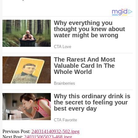
2024-
Previous Post:
240314140932-502.jpeg
03-
Next Post:
240315065023-468.jpeg