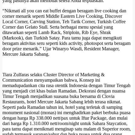
yang pastinya akan membuat selera Anda terpuaskan.
“Nikmati all you can eat buffet dengan beragam live cooking dan
corner menarik seperti Middle Eastern Live Cooking, Discover
Local Corner, Carving Station, Teh Tarik Corner, Turkish Coffee
Corner dan Gelato Stall. Serta berbagai menu spesial yang
ditawarkan seperti Lamb Rack, Striploin, Rib Eye, Shrak
(Markook), dan Turkish Satay. Para tamu juga dapat mengikuti
beragam aktivitas seru seperti kids activity, photospot serta beragam
door prize menarik.” Ujar Winaryo Wasdi, Resident Manager,
Mercure Jakarta Sabang.
Tiara Zulfaras selaku
Cluster Director of Marketing &
Communication menyampaikan bahwa, Konsep ini
memadupadankan cita rasa otentik Indonesia dengan Timur Tengah
yang menjadi ciri khas bulan Ramadan. Dekorasi dengan nuansa
Timur Tengah menjadikan suasana buka bersama di Clovia
Restaurants, hotel Mercure Jakarta Sabang lebih terasa nikmat.
Seperti pada Ramadan tahun ini, hotel yang terletak di samping
monument nasional (monas) ini menghadirkan paket berbuka puasa
dengan harga Rp 338.000 nett/pax untuk Iftar Package, dan mulai
dari harga Rp 1.310.000 nett/room/night untuk Sahara Staycation,
para tamu dapat menikmati menginap satu malam di Superior room,
sudah termasuk sarapan/sahur dan buka puasa untuk dua orang.