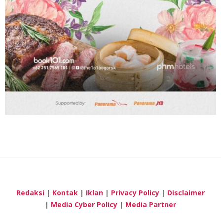
Redaksi
|
Kontak
|
Iklan
|
Privacy Policy
|
Disclaimer
|
Media Cyber Policy
|
Media Partner