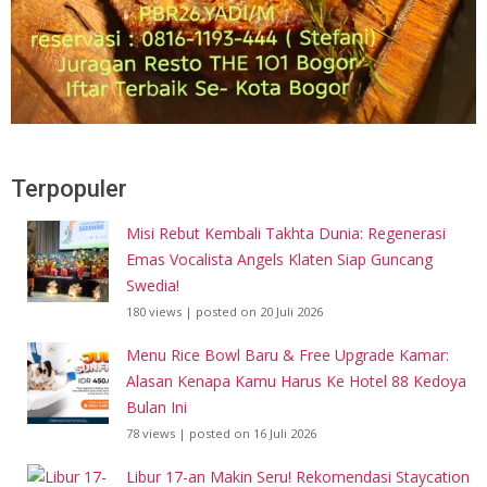
Terpopuler
Misi Rebut Kembali Takhta Dunia: Regenerasi
Emas Vocalista Angels Klaten Siap Guncang
Swedia!
180 views
|
posted on 20 Juli 2026
Menu Rice Bowl Baru & Free Upgrade Kamar:
Alasan Kenapa Kamu Harus Ke Hotel 88 Kedoya
Bulan Ini
78 views
|
posted on 16 Juli 2026
Libur 17-an Makin Seru! Rekomendasi Staycation