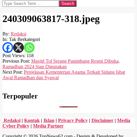
Search
240309063817-318.jpeg
By:
Redaksi
In:
Tak Berkategori
Post Views:
118
2024-
Previous Post:
Masjid Tol Serang Panimbang Resmi Dibuka,
03-
Ramadhan 2024 Siap Digunakan
09
Next Post:
Penjelasan Kementerian Agama Terkait Sidang Isbat
Awal Ramadhan dan Syawal
Terpopuler
Redaksi
|
Kontak
|
Iklan
|
Privacy Policy
|
Disclaimer
|
Media
Cyber Policy
|
Media Partner
Copyright © 2026 TopNews62.com - Design & Developed by