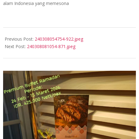
alam Indonesia yang memesona
2024-
03-
Previous Post:
240308054754-922.jpeg
08
Next Post:
240308081054-871.jpeg