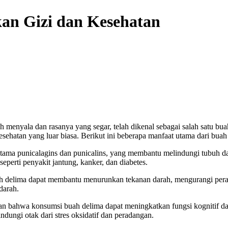
an Gizi dan Kesehatan
menyala dan rasanya yang segar, telah dikenal sebagai salah satu buah
ehatan yang luar biasa. Berikut ini beberapa manfaat utama dari buah
utama punicalagins dan punicalins, yang membantu melindungi tubuh dar
perti penyakit jantung, kanker, dan diabetes.
h delima dapat membantu menurunkan tekanan darah, mengurangi per
darah.
an bahwa konsumsi buah delima dapat meningkatkan fungsi kognitif da
ungi otak dari stres oksidatif dan peradangan.