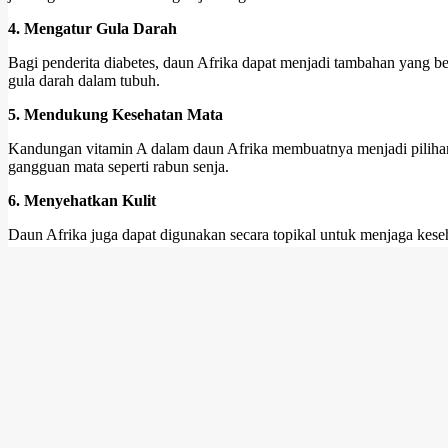
4. Mengatur Gula Darah
Bagi penderita diabetes, daun Afrika dapat menjadi tambahan yang 
gula darah dalam tubuh.
5. Mendukung Kesehatan Mata
Kandungan vitamin A dalam daun Afrika membuatnya menjadi pilihan
gangguan mata seperti rabun senja.
6. Menyehatkan Kulit
Daun Afrika juga dapat digunakan secara topikal untuk menjaga kes
masalah kulit seperti jerawat dan ruam.
7. Menjaga Kesehatan Tulang
Kandungan mineral seperti kalsium dan magnesium dalam daun Afrika
8. Meredakan Gejala Malaria
Di beberapa daerah di Afrika, daun Afrika digunakan dalam pengoba
dan gejala lainnya.
2024-
Previous Post:
240302060750-205.jpg