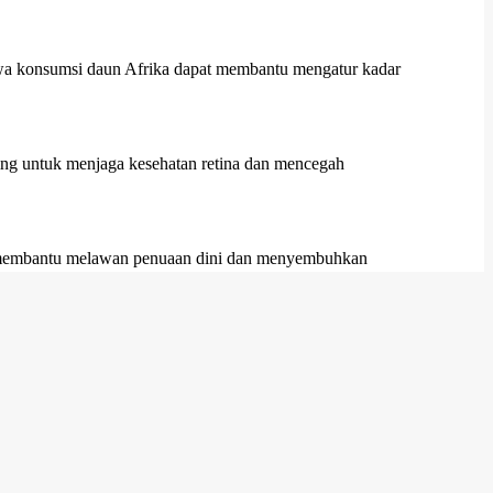
ahwa konsumsi daun Afrika dapat membantu mengatur kadar
ng untuk menjaga kesehatan retina dan mencegah
ini membantu melawan penuaan dini dan menyembuhkan
 pada usia lanjut.
an dan anti-inflamasi dapat membantu mengurangi demam