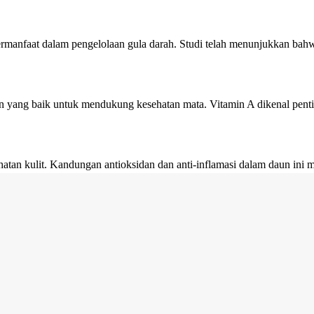
bermanfaat dalam pengelolaan gula darah. Studi telah menunjukkan b
 yang baik untuk mendukung kesehatan mata. Vitamin A dikenal penti
ehatan kulit. Kandungan antioksidan dan anti-inflamasi dalam daun 
 membantu menjaga kepadatan tulang dan mencegah risiko osteoporosis
tan tradisional untuk meredakan gejala malaria. Kandungan antioksid