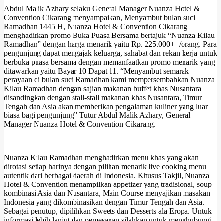
Abdul Malik Azhary selaku General Manager Nuanza Hotel &
Convention Cikarang menyampaikan, Menyambut bulan suci
Ramadhan 1445 H, Nuanza Hotel & Convention Cikarang
menghadirkan promo Buka Puasa Bersama bertajuk “Nuanza Kilau
Ramadhan” dengan harga menarik yaitu Rp. 225.000++/orang. Para
pengunjung dapat mengajak keluarga, sahabat dan rekan kerja untuk
berbuka puasa bersama dengan memanfaatkan promo menarik yang
ditawarkan yaitu Bayar 10 Dapat 11. “Menyambut semarak
perayaan di bulan suci Ramadhan kami mempersembahkan Nuanza
Kilau Ramadhan dengan sajian makanan buffet khas Nusantara
disandingkan dengan stall-stall makanan khas Nusantara, Timur
Tengah dan Asia akan memberikan pengalaman kuliner yang luar
biasa bagi pengunjung” Tutur Abdul Malik Azhary, General
Manager Nuanza Hotel & Convention Cikarang.
Nuanza Kilau Ramadhan menghadirkan menu khas yang akan
dirotasi setiap harinya dengan pilihan menarik live cooking menu
autentik dari berbagai daerah di Indonesia. Khusus Takjil, Nuanza
Hotel & Convention menampilkan appetizer yang tradisional, soup
kombinasi Asia dan Nusantara, Main Course menyajikan masakan
Indonesia yang dikombinasikan dengan Timur Tengah dan Asia.
Sebagai penutup, dipilihkan Sweets dan Desserts ala Eropa. Untuk
informasi lebih lanjut dan pemesanan silahkan untuk menghubungi