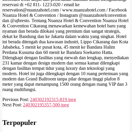
reservasi di +62 811- 1223-020 / email ke
reservation@nuanzahotel.com / www.nuanzahotel.com / Facebook
Nuanza Hotel & Convention / Instagram @nuanzahotelconvention
dan @ajbresto. Tentang Nuanza Hotel & Convention Nuanza Hotel
& Convention Cikarang menawarkan kemewahan hotel baru yang
nyaman dan berada dilokasi yang premium dan sangat strategis,
dekat ke Bandung dan ke Jakarta dalam waktu yang singkat. Hotel
ini berada ditengah dua kawasan industri, Lippo Cikarang dan Kota
Jababeka, 5 menit ke pusat kota, 45 menit ke Bandara Halim
Perdana Kusuma dan 60 menit ke Bandara Soekarno Hatta.
Dilengkapi dengan fasilitas yang mewah dan lengkap, menyediakan
231 kamar dengan design modern dan semua kamar dilengkapi
dengan fasilitas tempat tidur yang luxury dan teknologi yang
modern. Hotel ini juga dilengkapi dengan 10 ruang pertemuan yang
modern dan Grand Ballroom tanpa pilar dengan tinggi plafon 8
meter yang dapat menampung 1500 orang dengan ruang VIP dan 3
ruang multifungsi.
2024-
Previous Post:
240302192315-819.jpeg
03-
Next Post:
240302195357-500.jpeg
02
Terpopuler