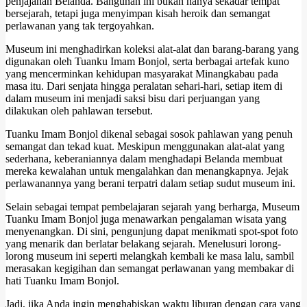
penjajahan Belanda. Bangunan ini bukan hanya sekadar tempat
bersejarah, tetapi juga menyimpan kisah heroik dan semangat
perlawanan yang tak tergoyahkan.
Museum ini menghadirkan koleksi alat-alat dan barang-barang yang
digunakan oleh Tuanku Imam Bonjol, serta berbagai artefak kuno
yang mencerminkan kehidupan masyarakat Minangkabau pada
masa itu. Dari senjata hingga peralatan sehari-hari, setiap item di
dalam museum ini menjadi saksi bisu dari perjuangan yang
dilakukan oleh pahlawan tersebut.
Tuanku Imam Bonjol dikenal sebagai sosok pahlawan yang penuh
semangat dan tekad kuat. Meskipun menggunakan alat-alat yang
sederhana, keberaniannya dalam menghadapi Belanda membuat
mereka kewalahan untuk mengalahkan dan menangkapnya. Jejak
perlawanannya yang berani terpatri dalam setiap sudut museum ini.
Selain sebagai tempat pembelajaran sejarah yang berharga, Museum
Tuanku Imam Bonjol juga menawarkan pengalaman wisata yang
menyenangkan. Di sini, pengunjung dapat menikmati spot-spot foto
yang menarik dan berlatar belakang sejarah. Menelusuri lorong-
lorong museum ini seperti melangkah kembali ke masa lalu, sambil
merasakan kegigihan dan semangat perlawanan yang membakar di
hati Tuanku Imam Bonjol.
Jadi, jika Anda ingin menghabiskan waktu liburan dengan cara yang