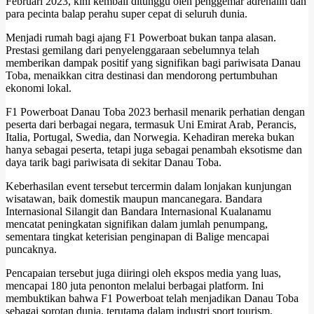
Februari 2023, kini kembali ditunggu oleh penggemar adrenalin dan
para pecinta balap perahu super cepat di seluruh dunia.
Menjadi rumah bagi ajang F1 Powerboat bukan tanpa alasan.
Prestasi gemilang dari penyelenggaraan sebelumnya telah
memberikan dampak positif yang signifikan bagi pariwisata Danau
Toba, menaikkan citra destinasi dan mendorong pertumbuhan
ekonomi lokal.
F1 Powerboat Danau Toba 2023 berhasil menarik perhatian dengan
peserta dari berbagai negara, termasuk Uni Emirat Arab, Perancis,
Italia, Portugal, Swedia, dan Norwegia. Kehadiran mereka bukan
hanya sebagai peserta, tetapi juga sebagai penambah eksotisme dan
daya tarik bagi pariwisata di sekitar Danau Toba.
Keberhasilan event tersebut tercermin dalam lonjakan kunjungan
wisatawan, baik domestik maupun mancanegara. Bandara
Internasional Silangit dan Bandara Internasional Kualanamu
mencatat peningkatan signifikan dalam jumlah penumpang,
sementara tingkat keterisian penginapan di Balige mencapai
puncaknya.
Pencapaian tersebut juga diiringi oleh ekspos media yang luas,
mencapai 180 juta penonton melalui berbagai platform. Ini
membuktikan bahwa F1 Powerboat telah menjadikan Danau Toba
sebagai sorotan dunia, terutama dalam industri sport tourism.