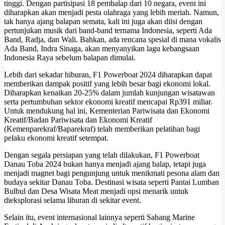
tinggi. Dengan partisipasi 18 pembalap dari 10 negara, event ini
diharapkan akan menjadi pesta olahraga yang lebih meriah. Namun,
tak hanya ajang balapan semata, kali ini juga akan diisi dengan
pertunjukan musik dari band-band ternama Indonesia, seperti Ada
Band, Radja, dan Wali. Bahkan, ada rencana spesial di mana vokalis
Ada Band, Indra Sinaga, akan menyanyikan lagu kebangsaan
Indonesia Raya sebelum balapan dimulai.
Lebih dari sekadar hiburan, F1 Powerboat 2024 diharapkan dapat
memberikan dampak positif yang lebih besar bagi ekonomi lokal.
Diharapkan kenaikan 20-25% dalam jumlah kunjungan wisatawan
serta pertumbuhan sektor ekonomi kreatif mencapai Rp391 miliar.
Untuk mendukung hal ini, Kementerian Pariwisata dan Ekonomi
Kreatif/Badan Pariwisata dan Ekonomi Kreatif
(Kemenparekraf/Baparekraf) telah memberikan pelatihan bagi
pelaku ekonomi kreatif setempat.
Dengan segala persiapan yang telah dilakukan, F1 Powerboat
Danau Toba 2024 bukan hanya menjadi ajang balap, tetapi juga
menjadi magnet bagi pengunjung untuk menikmati pesona alam dan
budaya sekitar Danau Toba. Destinasi wisata seperti Pantai Lumban
Bulbul dan Desa Wisata Meat menjadi opsi menarik untuk
dieksplorasi selama liburan di sekitar event.
Selain itu, event internasional lainnya seperti Sabang Marine