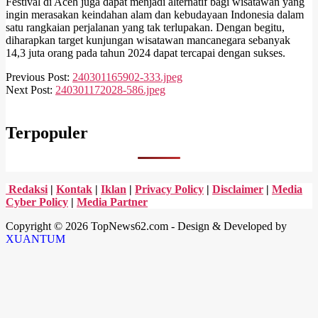
Festival di Aceh juga dapat menjadi alternatif bagi wisatawan yang
ingin merasakan keindahan alam dan kebudayaan Indonesia dalam
satu rangkaian perjalanan yang tak terlupakan. Dengan begitu,
diharapkan target kunjungan wisatawan mancanegara sebanyak
14,3 juta orang pada tahun 2024 dapat tercapai dengan sukses.
2024-
Previous Post:
240301165902-333.jpeg
03-
Next Post:
240301172028-586.jpeg
01
Terpopuler
Redaksi
|
Kontak
|
Iklan
|
Privacy Policy
|
Disclaimer
|
Media
Cyber Policy
|
Media Partner
Copyright © 2026 TopNews62.com - Design & Developed by
XUANTUM