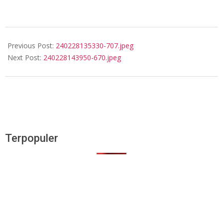
2024-
02-
Previous Post:
240228135330-707.jpeg
28
Next Post:
240228143950-670.jpeg
Terpopuler