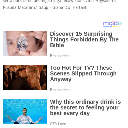
serta para tamu undangan juga fellow Lions Club Yogyakarta
Puspita Mataram,” tutup Fitriana Dwi Hartanti.