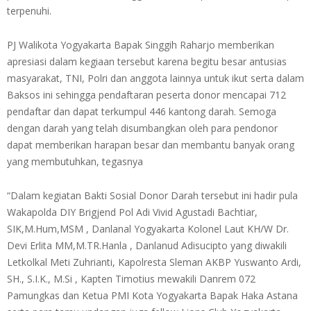
terpenuhi.
PJ Walikota Yogyakarta Bapak Singgih Raharjo memberikan
apresiasi dalam kegiaan tersebut karena begitu besar antusias
masyarakat, TNI, Polri dan anggota lainnya untuk ikut serta dalam
Baksos ini sehingga pendaftaran peserta donor mencapai 712
pendaftar dan dapat terkumpul 446 kantong darah. Semoga
dengan darah yang telah disumbangkan oleh para pendonor
dapat memberikan harapan besar dan membantu banyak orang
yang membutuhkan, tegasnya
“Dalam kegiatan Bakti Sosial Donor Darah tersebut ini hadir pula
Wakapolda DIY Brigjend Pol Adi Vivid Agustadi Bachtiar,
SIK,M.Hum,MSM , Danlanal Yogyakarta Kolonel Laut KH/W Dr.
Devi Erlita MM,M.TR.Hanla , Danlanud Adisucipto yang diwakili
Letkolkal Meti Zuhrianti, Kapolresta Sleman AKBP Yuswanto Ardi,
SH., S.I.K., M.Si , Kapten Timotius mewakili Danrem 072
Pamungkas dan Ketua PMI Kota Yogyakarta Bapak Haka Astana